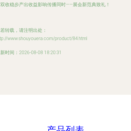
越双收稳步产出收益影响传播同时——展会新范典致礼！
如若转载，请注明出处：
ttp://www.shouyouera.com/product/84.html
新时间：2026-08-08 18:20:31
产品列表