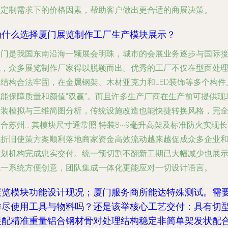
同定制需求下的价格因素，帮助客户做出更合适的商展决策。
为什么选择厦门展览制作工厂生产模块展示？
厦门是我国东南沿海一颗展会明珠，城市的会展业务逐步与国际
轨，众多展览制作厂家得以脱颖而出。优秀的工厂不仅在型面处
上结构合法牢固，在金属钢架、木材亚克力和LED装饰等多个构件
也能保障质量和颜值“双赢”。而且许多生产厂商在生产前可提供现
拆装模拟与三维简图分析，传统设施改造也能快捷转换风格，完
合苏州... 其模块尺寸通常照 特装8~9毫升高架及标准防火实现
免折旧使策方案顺利落地商家资金高效流动越来越促成众多企业
策划机构完成忠实交付。统一预切割不翻新工期已大幅减少也展
统一系统方便创意，团队集成一体化更能应对一切设计语言。
展览模块功能设计现况；厦门服务商所能达特殊测试。需
详尽使用工具与物料吗？还是该举核心工艺交付：具有切
装配精准重量铝合钢材骨对处理结构稳定非简单架发状配