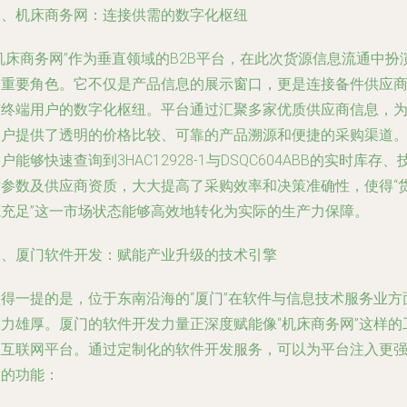
二、机床商务网：连接供需的数字化枢纽
机床商务网”作为垂直领域的B2B平台，在此次货源信息流通中扮
了重要角色。它不仅是产品信息的展示窗口，更是连接备件供应
与终端用户的数字化枢纽。平台通过汇聚多家优质供应商信息，
用户提供了透明的价格比较、可靠的产品溯源和便捷的采购渠道
户能够快速查询到3HAC12928-1与DSQC604ABB的实时库存、
术参数及供应商资质，大大提高了采购效率和决策准确性，使得“
源充足”这一市场状态能够高效地转化为实际的生产力保障。
三、厦门软件开发：赋能产业升级的技术引擎
值得一提的是，位于东南沿海的“厦门”在软件与信息技术服务业方
实力雄厚。厦门的软件开发力量正深度赋能像“机床商务网”这样的
业互联网平台。通过定制化的软件开发服务，可以为平台注入更
大的功能：