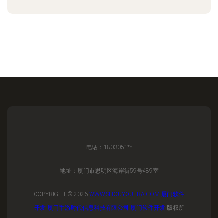
电话：1803051**
地址：厦门市思明区海岸街59号489室
COPYRIGHT © 2026
WWW.SHOUYOUERA.COM
厦门软件
开发
厦门手游时代信息科技有限公司
厦门软件开发
版权所