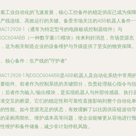
随着工业自动化的飞速发展，核心工控备件的稳定供应已成为保
生产线连续、高效运行的关键。备受市场关注的ABB机器人备件—
HAC12928-1（通常为特定型号的电路板或控制器组件）与
SQC604ABB（一种数字量I/O模块）传来利好消息，市场货源充
足，这为相关制造企业的设备维护与升级提供了坚实的物资保障
、核心备件：生产线的“守护者”
HAC12928-1与DSQC604ABB是ABB机器人及自动化系统中常用
重要组件。前者作为控制系统的关键部分，负责处理核心指令与
号；后者作为输入/输出模块，是实现机器人与外部传感器、执行
精准交互的桥梁。它们的稳定性和可靠性直接影响到整个自动化
元的性能。如今货源充足的状态，有效缓解了以往因供应链波动
致的采购周期长、维护成本高等问题，使企业能够更从容地进行
防性维护和备件储备，减少非计划停机风险。