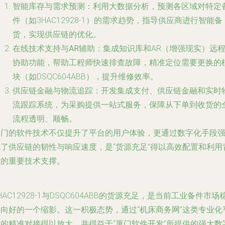
智能库存与需求预测
：利用大数据分析，预测各区域对特定
件（如3HAC12928-1）的需求趋势，指导供应商进行智能备
货，实现供应链的优化。
在线技术支持与AR辅助
：集成知识库和AR（增强现实）远
协助功能，帮助工程师快速排查故障，精准定位需要更换的
块（如DSQC604ABB），提升维修效率。
供应链金融与物流追踪
：开发集成支付、供应链金融和实时
流跟踪系统，为采购提供一站式服务，保障从下单到收货的
流程透明、顺畅。
厦门的软件技术不仅提升了平台的用户体验，更通过数字化手段
化了供应链的韧性与响应速度，是“货源充足”得以高效配置和利用
后的重要技术支撑。
HAC12928-1与DSQC604ABB的货源充足，是当前工业备件市场
定向好的一个缩影。这一积极态势，通过“机床商务网”这类专业化
台的精准对接得以放大，并得益于“厦门软件开发”所提供的强大数